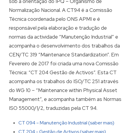
sob a orientação do IPQ – Organismo de
DIVULGAÇÃO
Normalização Nacional. A CT94 é a Comissão
Técnica coordenada pelo ONS APMI e é
Notícias
SOBRE NÓS
responsável pela elaboração e tradução de
normas da actividade “Manutenção Industrial” e
Newsletter
acompanha o desenvolvimento dos trabalhos da
A APMI
Revista Manutenção
CEN/TC 319 “Maintenance Standardization”. Em
Orgãos Sociais
Fevereiro de 2017 foi criada uma nova Comissão
Bolsa de Oferta de Emprego e Estágios
Técnica: “CT 204 Gestão de Activos”. Esta CT
Política da Qualidade
acompanha os trabalhos do ISO/TC 251 através
Submeter Oferta de Emprego/Estágio
do WG 10 – “Maintenance within Physical Asset
Contactos
Biblioteca APMI
Management”, e acompanha também as Normas
ISO 55000/1/2, traduzidas pela CT 94.
CT 094 – Manutenção Industrial (saber mais)
CT 204 - Gestão de Activos (saber mais)