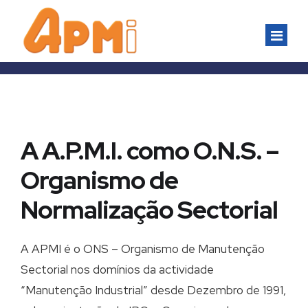
ASSOCIADOS
Inscrição
A A.P.M.I. como O.N.S. –
FORMAÇÃO
Organismo de
Vantagens do Associado
Formação Inter–empresas
Normalização Sectorial
EVENTOS
Os nossos associados
Formação Intra-empresas
Congressos
A APMI é o ONS – Organismo de Manutenção
NORMALIZAÇÃO
Sectorial nos domínios da actividade
Seminários
“Manutenção Industrial” desde Dezembro de 1991,
A APMI como ONS