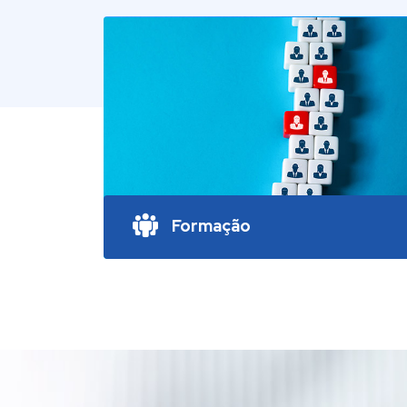
Formação
Através da realização de cursos de
Formação Profissional Inter e Intra
Empresas.
SABER MAIS