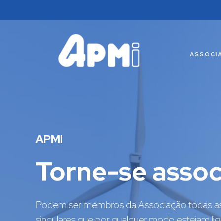
ASSOCI
A manutenção industrial
Formação certi
A formação profissional é uma aposta contí