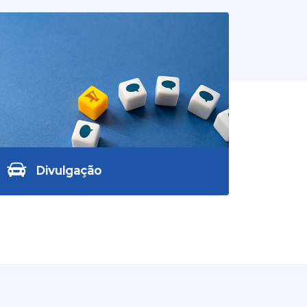
Divulgação
Através da edição da Revista
«Manutenção» e deste sítio,
pretendemos fornecer informação
sobre o desenvolvimento do sector
da manutenção em geral.