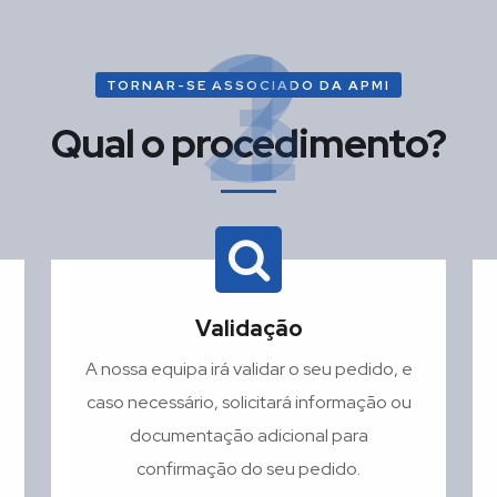
2
3
1
TORNAR-SE ASSOCIADO DA APMI
Qual o procedimento?
Validação
A nossa equipa irá validar o seu pedido, e
caso necessário, solicitará informação ou
documentação adicional para
confirmação do seu pedido.