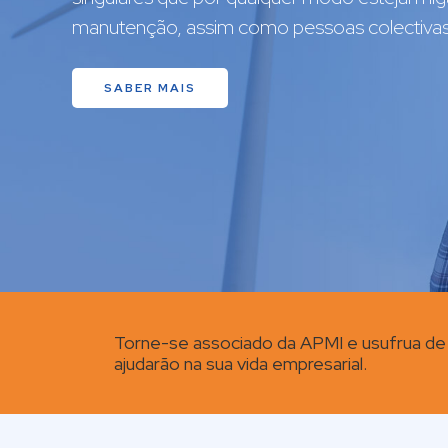
desde a sua fundação.
SABER MAIS
Torne-se associado da APMI e usufrua de
ajudarão na sua vida empresarial.