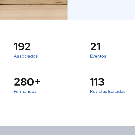
274
30
Associados
Eventos
400
+
162
Formandos
Revistas Editadas