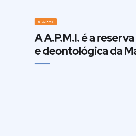
A APMI
A A.P.M.I. é a reserv
e deontológica da 