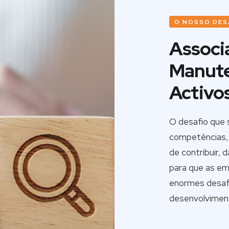
O NOSSO DES
Associ
Manute
Activo
O desafio que 
competências,
de contribuir, 
para que as e
enormes desafi
desenvolvimen